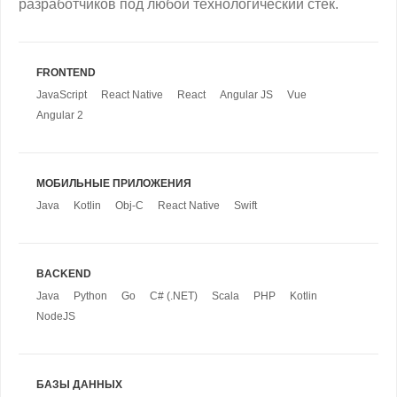
разработчиков под любой технологический стек.
FRONTEND
JavaScript
React Native
React
Angular JS
Vue
Angular 2
МОБИЛЬНЫЕ ПРИЛОЖЕНИЯ
Java
Kotlin
Obj-C
React Native
Swift
BACKEND
Java
Python
Go
C# (.NET)
Scala
PHP
Kotlin
NodeJS
БАЗЫ ДАННЫХ