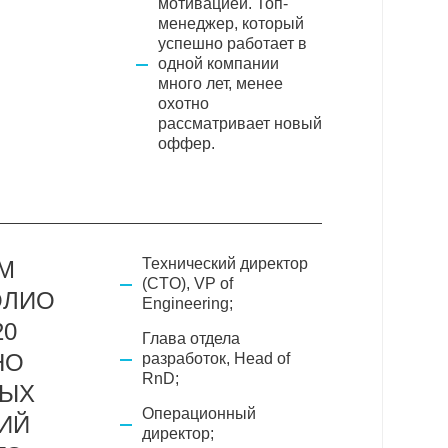
мотивацией. Топ-
менеджер, который
успешно работает в
одной компании
много лет, менее
охотно
рассматривает новый
оффер.
Технический директор
М
(CTO), VP of
ОЛИО
Engineering;
20
Глава отдела
НО
разработок, Head of
RnD;
ТЫХ
Операционный
ИЙ
директор;