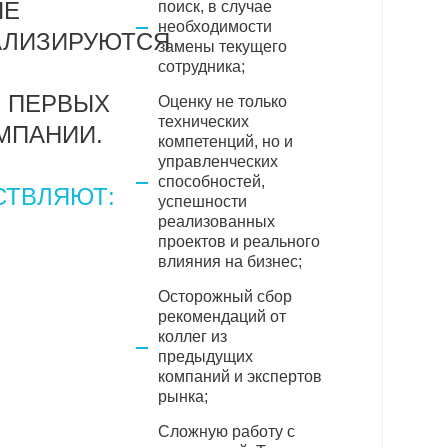
ЫЕ
поиск, в случае
необходимости
АЛИЗИРУЮТСЯ
замены текущего
сотрудника;
 ПЕРВЫХ
Оценку не только
технических
МПАНИИ.
компетенций, но и
управленческих
способностей,
ТВЛЯЮТ:
успешности
реализованных
проектов и реального
влияния на бизнес;
Осторожный сбор
рекомендаций от
коллег из
предыдущих
компаний и экспертов
рынка;
Сложную работу с