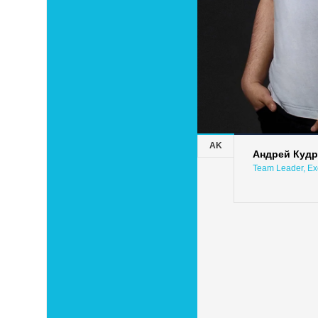
AK
Андрей Куд
Team Leader, Ex