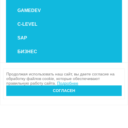
GAMEDEV
C-LEVEL
SAP
БИЗНЕС
Продолжая использовать наш сайт, вы даете согласие на
обработку файлов cookie, которые обеспечивают
правильную работу сайта.
Подробнее
СОГЛАСЕН
Общая информация
Intella предлагает партнёрство в рамках
лицензионного договора. Подробнее об
условиях.