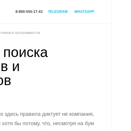
8-800-550-17-43
TELEGRAM
WHATSAPP
тчиков и программистов
 поиска
в и
ов
то здесь правила диктует не компания,
 хотя бы потому, что, несмотря на бум