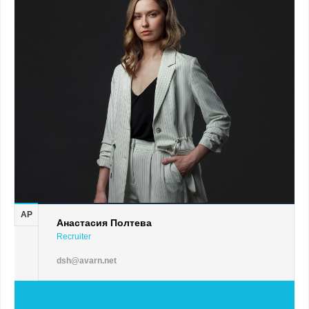
AP
Анастасия Полтева
Recruiter
dsh@avarn.net