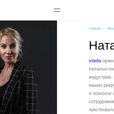
Главная
Наш
Нат
Intella
ориен
Наталья по
индустрии.
наших рекр
и психолог
сотрудника
чувствоват