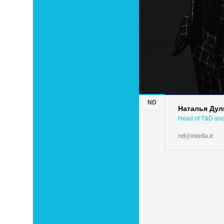
ND
Наталья Дул
Head of T&D and
nd@intella.it