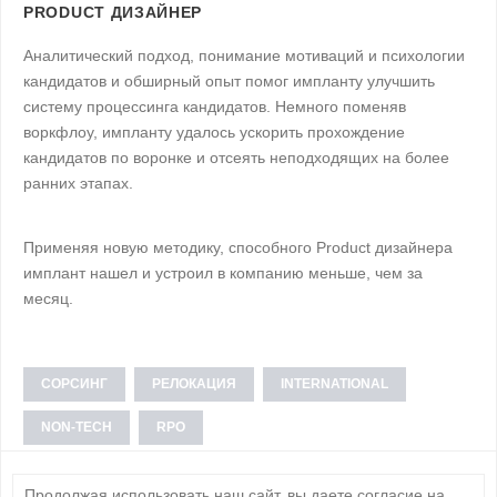
PRODUCT ДИЗАЙНЕР
Аналитический подход, понимание мотиваций и психологии
кандидатов и обширный опыт помог импланту улучшить
систему процессинга кандидатов. Немного поменяв
воркфлоу, импланту удалось ускорить прохождение
кандидатов по воронке и отсеять неподходящих на более
ранних этапах.
Применяя новую методику, способного Product дизайнера
имплант нашел и устроил в компанию меньше, чем за
месяц.
СОРСИНГ
РЕЛОКАЦИЯ
INTERNATIONAL
NON-TECH
RPO
Продолжая использовать наш сайт, вы даете согласие на